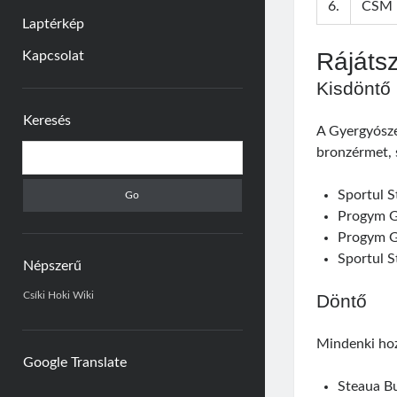
6.
CSM 
Laptérkép
Rájáts
Kapcsolat
Kisdöntő
Sidebar
Keresés
A Gyergyósze
Search
bronzérmet, s
Sportul 
Progym G
Progym G
Sportul S
Népszerű
Csíki Hoki Wiki
Döntő
Mindenki hoz
Google Translate
Steaua B