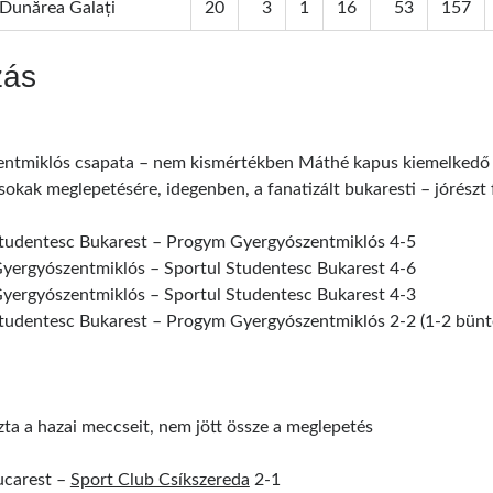
Dunărea Galați
20
3
1
16
53
157
zás
ntmiklós csapata – nem kismértékben Máthé kapus kiemelkedő t
okak meglepetésére, idegenben, a fanatizált bukaresti – jórészt 
Studentesc Bukarest – Progym Gyergyószentmiklós 4-5
yergyószentmiklós – Sportul Studentesc Bukarest 4-6
yergyószentmiklós – Sportul Studentesc Bukarest 4-3
tudentesc Bukarest – Progym Gyergyószentmiklós 2-2 (1-2 bünte
ta a hazai meccseit, nem jött össze a meglepetés
ucarest –
Sport Club Csíkszereda
2-1