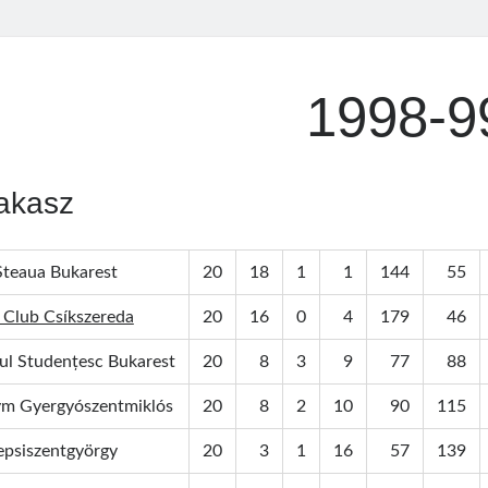
1998-9
akasz
teaua Bukarest
20
18
1
1
144
55
 Club Csíkszereda
20
16
0
4
179
46
ul Studențesc Bukarest
20
8
3
9
77
88
m Gyergyószentmiklós
20
8
2
10
90
115
psiszentgyörgy
20
3
1
16
57
139