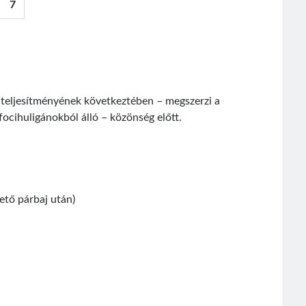
7
eljesítményének következtében – megszerzi a
focihuligánokból álló – közönség előtt.
tő párbaj után)