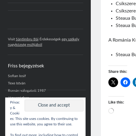
Csíkszere
Csíkszere
Steaua B
Steaua B
Visit
Sântimbru Băi
Érdekességek
egy székely
A Románia Ku
nagyközség múltjából
Steaua B
Friss bejegyzések
Share this:
Sofian Iosif
Texe István
Román válogatott 1987
Jégországban
Like this:
Privac
Román válogatott 2007
y &
Loading…
Cooki
es: This site uses cookies. By continuing to
use this website, you agree to their use.
To find out more, including how to control