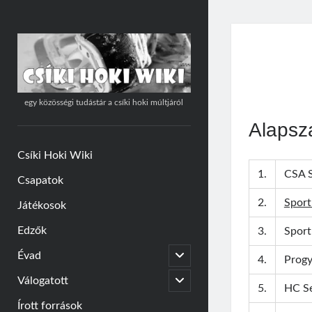
Csíki
Hoki
Wiki
egy közösségi tudástár a csíki hoki múltjáról
Alapsz
Csíki Hoki Wiki
1.
CSA S
Csapatok
2.
Sport
Játékosok
Edzők
3.
Sport
open
Évad
4.
Progy
child
menu
open
Válogatott
5.
HC Se
child
menu
Írott források