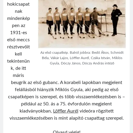
hokicsapat
nak
mindenkép
pen az
1931-es
első meccs
résztvevőit
Az első csapatkép. Balról jobbra: Bedő Ákos, Schmidt
kell
Béla, Vákár Lajos, Löffler Aurél, Czáka István, Miklós
tekintenün
Gyula, Dóczy János, Dóczy András intéző
k, de itt
máris
beugrik az első gubanc. A korabeli lapokban megjelent
felállásból hiányzik Miklós Gyula, aki pedig az első
csapatképen is szerepel, és több visszaemlékezésben is –
például az 50. ás a 75. évfordulón megjelent
kiadványokban,
Löffler Aurél
videóra rögzített
visszaemlékezésében is mint alapító csapattag szerepel.
Első
Olvasd végig!