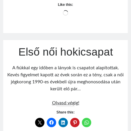
Like this:
Loading…
Első női hokicsapat
A fiúkkal egy időben a lányok is csapatot alapítottak.
Kevés figyelmet kapott az évek során ez a tény, csak a női
jégkorong 1990-es évekbeli újra meghonosodása után
került elő pár…
Első
Olvasd végig!
női
Share this:
hokicsapat