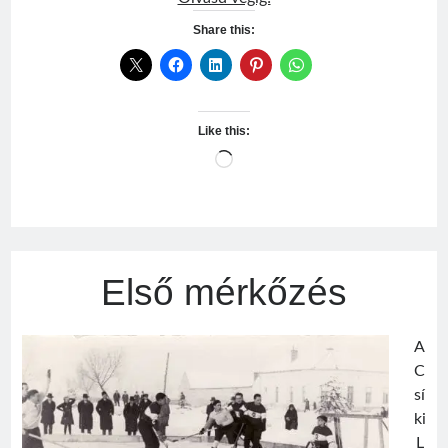
hokicsapat
Share this:
Like this:
Loading…
Első mérkőzés
A
C
sí
ki
L