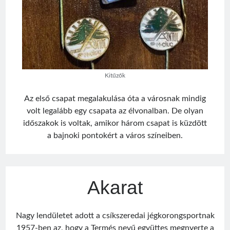
Visit
Sântimbru Băi
Érdekességek
egy székely nagyközség múltjából
Kitűzők
Az első csapat megalakulása óta a városnak mindig
Friss bejegyzések
volt legalább egy csapata az élvonalban. De olyan
Sofian Iosif
időszakok is voltak, amikor három csapat is küzdött
Texe István
a bajnoki pontokért a város színeiben.
Román válogatott 1987
Jégországban
Román válogatott 2007
Akarat
Nagy lendületet adott a csíkszeredai jégkorongsportnak
1957-ben az, hogy a
Termés
nevű együttes megnyerte a