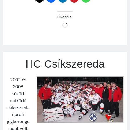
Like this:
Loading…
HC Csíkszereda
2002 és
2009
között
működő
csíkszereda
i profi
jégkorongc
sapat volt,