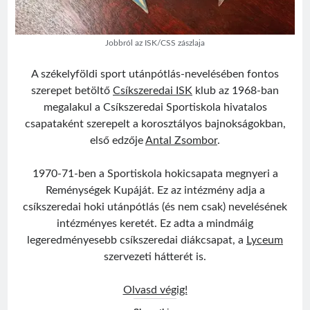
Jobbról az ISK/CSS zászlaja
A székelyföldi sport utánpótlás-nevelésében fontos
szerepet betöltő
Csíkszeredai ISK
klub az 1968-ban
megalakul a Csíkszeredai Sportiskola hivatalos
csapataként szerepelt a korosztályos bajnokságokban,
első edzője
Antal Zsombor
.
1970-71-ben a Sportiskola hokicsapata megnyeri a
Reménységek Kupáját. Ez az intézmény adja a
csíkszeredai hoki utánpótlás (és nem csak) nevelésének
intézményes keretét. Ez adta a mindmáig
legeredményesebb csíkszeredai diákcsapat, a
Lyceum
szervezeti hátterét is.
Csíkszeredai
Olvasd végig!
ISK