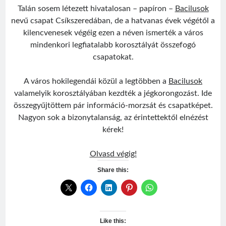
Talán sosem létezett hivatalosan – papíron –
Bacilusok
nevű csapat Csíkszeredában, de a hatvanas évek végétől a
kilencvenesek végéig ezen a néven ismerték a város
mindenkori legfiatalabb korosztályát összefogó
csapatokat.
A város hokilegendái közül a legtöbben a
Bacilusok
valamelyik korosztályában kezdték a jégkorongozást. Ide
összegyűjtöttem pár információ-morzsát és csapatképet.
Nagyon sok a bizonytalanság, az érintettektől elnézést
kérek!
Bacilusok
Olvasd végig!
Share this:
Like this: