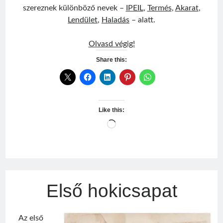
szereznek különböző nevek –
IPEIL
,
Termés
,
Akarat
,
Lendület
,
Haladás
– alatt.
Csíkszeredai
Olvasd végig!
Sport
Share this:
Club
Like this:
Loading…
Első hokicsapat
Az első