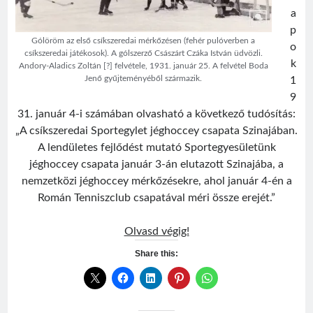
a
p
Gólöröm az első csíkszeredai mérkőzésen (fehér pulóverben a
o
csíkszeredai játékosok). A gólszerző Császárt Czáka István üdvözli.
k
Andory-Aladics Zoltán [?] felvétele, 1931. január 25. A felvétel Boda
Jenő gyűjteményéből származik.
1
9
31. január 4-i számában olvasható a következő tudósítás:
„A csíkszeredai Sportegylet jéghoccey csapata Szinajában.
A lendületes fejlődést mutató Sportegyesületünk
jéghoccey csapata január 3-án elutazott Szinajába, a
nemzetközi jéghoccey mérkőzésekre, ahol január 4-én a
Román Tenniszclub csapatával méri össze erejét.”
Első
Olvasd végig!
mérkőzés
Share this: