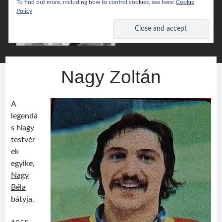
To find out more, including how to control cookies, see here:
Cookie
Policy
Csíki
open
primary
menu
Hoki
Sidebar
Wiki
Keresés
Nagy Zoltán
Search
A
legendá
s Nagy
testvér
Népszerű
ek
egyike,
Csíki Hoki Wiki
Nagy
Béla
bátyja.
Google Translate