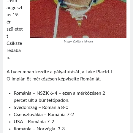
1955
auguszt
us 19-
én
születet
t
Visit
Sântimbru Băi
Érdekességek
egy székely nagyközség múltjából
Nagy Zoltán István
Csíksze
redába
n.
Friss bejegyzések
Sofian Iosif
A Lyceumban kezdte a pályafutását, a Lake Placid-i
Texe István
Olimpián öt mérkőzésen képviselte Romániát.
Román válogatott 1987
Jégországban
Románia – NSZK 6-4 – ezen a mérkőzésen 2
Román válogatott 2007
percet ült a büntetőpadon.
Svédország – Románia 8-0
Csehszlovákia – Románia 7-2
USA – Románia 7-2
Románia – Norvégia 3-3