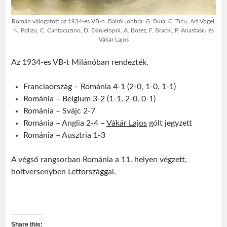
Román válogatott az 1934-es VB-n. Balról jobbra: G. Buia, C. Ticu, Art Vogel,
N. Polizu, C. Cantacuzino, D. Danielopol, A. Botez, F. Brackl, P. Anastasiu és
Vákár Lajos
Az 1934-es VB-t Milánóban rendezték.
Visit
Sântimbru Băi
Érdekességek
egy székely nagyközség múltjából
Franciaország – Románia 4-1 (2-0, 1-0, 1-1)
Románia – Belgium 3-2 (1-1, 2-0, 0-1)
Friss bejegyzések
Románia – Svájc 2-7
Sofian Iosif
Románia – Anglia 2-4 –
Vákár Lajos
gólt jegyzett
Texe István
Románia – Ausztria 1-3
Román válogatott 1987
Jégországban
A végső rangsorban Románia a 11. helyen végzett,
Román válogatott 2007
holtversenyben Lettországgal.
Share this: