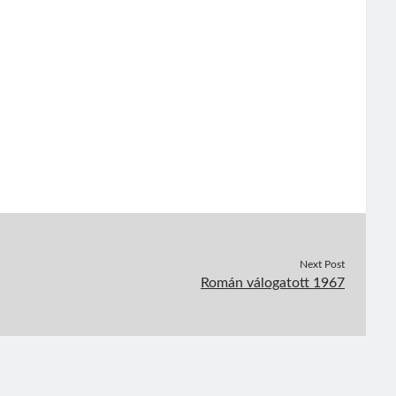
Next Post
Román válogatott 1967