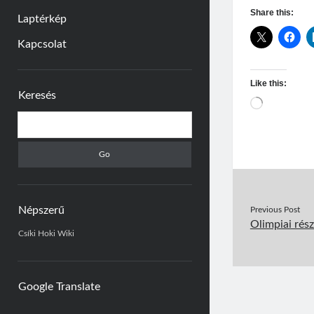
Share this:
Laptérkép
Kapcsolat
Sidebar
Like this:
Keresés
Loading…
Search
Népszerű
Previous Post
Olimpiai rész
Csíki Hoki Wiki
Google Translate