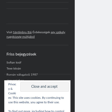
Visit
Sântimbru Băi
Érdekességek
egy székely
nagyközség múltjából
Friss bejegyzések
Sofian Iosif
Texe István
Román válogatott 1987
Jégországban
Privac
Román válogatott 2007
y &
Cooki
es: This site uses cookies. By continuing to
use this website, you agree to their use.
To find out more, including how to control