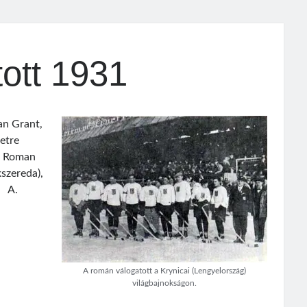
ott 1931
an Grant,
etre
ub Roman
szereda),
. A.
A román válogatott a Krynicai (Lengyelország)
világbajnokságon.