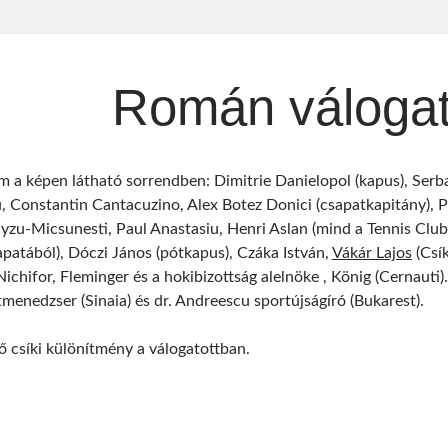
Román válogat
em a képen látható sorrendben: Dimitrie Danielopol (kapus), Serb
, Constantin Cantacuzino, Alex Botez Donici (csapatkapitány), P
lyzu-Micsunesti, Paul Anastasiu, Henri Aslan (mind a Tennis Cl
apatából), Dóczi János (pótkapus), Czáka István,
Vákár Lajos
(Csík
Nichifor, Fleminger és a hokibizottság alelnöke , König (Cernauti)
menedzser (Sinaia) és dr. Andreescu sportújságíró (Bukarest).
ső csíki különítmény a válogatottban.