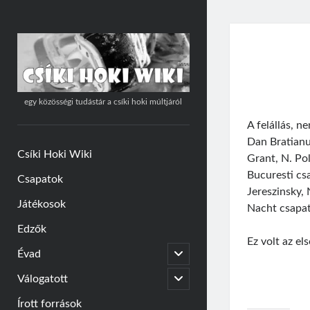
Csíki
Hoki
Wiki
egy közösségi tudástár a csíki hoki múltjáról
A felállás, n
Dan Bratianu
Csíki Hoki Wiki
Grant, N. Po
Bucuresti cs
Csapatok
Jereszinsky, 
Játékosok
Nacht csapat
Edzők
Ez volt az el
open
Évad
child
menu
open
Válogatott
child
menu
Írott források