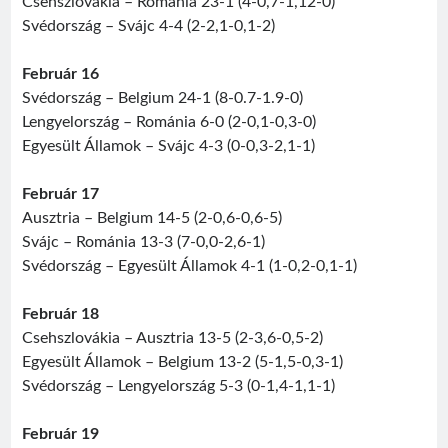
Csehszlovákia – Románia 23-1 (4-0,7-1,12-0)
Svédország – Svájc 4-4 (2-2,1-0,1-2)
Február 16
Svédország – Belgium 24-1 (8-0.7-1.9-0)
Lengyelország – Románia 6-0 (2-0,1-0,3-0)
Visit
Sântimbru Băi
Érdekességek
egy székely nagyközség múltjából
Egyesült Államok – Svájc 4-3 (0-0,3-2,1-1)
Február 17
Friss bejegyzések
Ausztria – Belgium 14-5 (2-0,6-0,6-5)
Sofian Iosif
Svájc – Románia 13-3 (7-0,0-2,6-1)
Texe István
Svédország – Egyesült Államok 4-1 (1-0,2-0,1-1)
Román válogatott 1987
Jégországban
Február 18
Román válogatott 2007
Csehszlovákia – Ausztria 13-5 (2-3,6-0,5-2)
Egyesült Államok – Belgium 13-2 (5-1,5-0,3-1)
Svédország – Lengyelország 5-3 (0-1,4-1,1-1)
Február 19