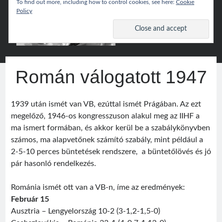
To find out more, including how to control cookies, see here:
Cookie
Policy
Csíki
open
primary
menu
Hoki
Sidebar
Wiki
Keresés
Román válogatott 1947
Search
1939 után ismét van VB, ezúttal ismét Prágában. Az ezt
megelőző, 1946-os kongresszuson alakul meg az IIHF a
ma ismert formában, és akkor kerül be a szabálykönyvben
számos, ma alapvetőnek számító szabály, mint például a
Népszerű
2-5-10 perces büntetések rendszere, a büntetőlövés és jó
pár hasonló rendelkezés.
Csíki Hoki Wiki
Románia ismét ott van a VB-n, íme az eredmények:
Február 15
Google Translate
Ausztria – Lengyelország 10-2 (3-1,2-1,5-0)