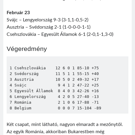
Február 23
Svájc – Lengyelország 9-3 (3-1,1-0,5-2)
Ausztria – Svédország 2-1 (1-0-0-0-1-1)
Csehszlovákia – Egyesült Államok 6-1 (2-0,1-1,3-0)
Végeredmény
1 Csehszlovákia    12 6 0 1 85-10 +75

2 Svédország       11 5 1 1 55-15 +40

3 Ausztria         10 5 0 2 49-32 +17

4 Svájc             9 4 1 2 47-22 +25

5 Egyesült Államok  8 4 0 3 42-26 +16

6 Lengyelország     4 2 0 5 27-40 -13

7 Románia           2 1 0 6 17-88 -71

8 Belgium           0 0 0 7 15-104 -89
Két csapat, mint látható, nagyon elmaradt a mezőnytől.
Az egyik Románia, akkoriban Bukarestben még