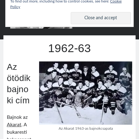
To find out more, including how to control cookies, see here:
Cookie
Policy
Csíki
open
primary
menu
Hoki
Sidebar
Wiki
Keresés
1962-63
Search
Az
ötödik
bajno
Népszerű
ki cím
Csíki Hoki Wiki
Bajnok az
Akarat
. A
Google Translate
Az Akarat 1963-as bajnokcsapata
bukaresti