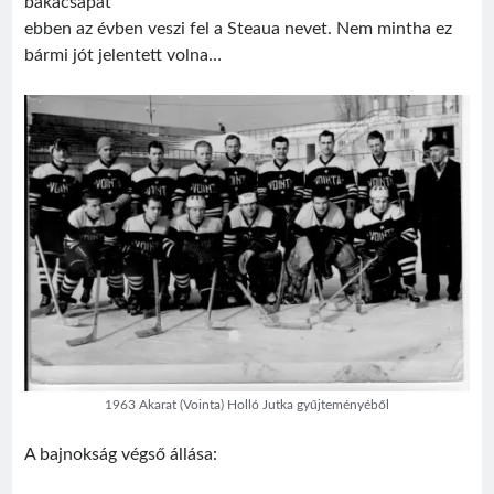
bakacsapat
ebben az évben veszi fel a Steaua nevet. Nem mintha ez
bármi jót jelentett volna…
Visit
Sântimbru Băi
Érdekességek
egy székely nagyközség múltjából
Friss bejegyzések
Sofian Iosif
Texe István
Román válogatott 1987
Jégországban
Román válogatott 2007
1963 Akarat (Vointa) Holló Jutka gyűjteményéből
A bajnokság végső állása: