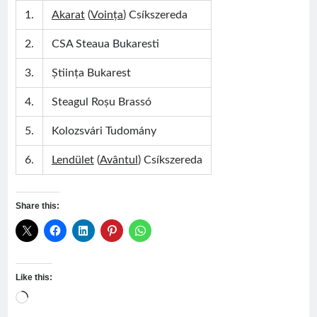
1.
Akarat
(
Voința
) Csíkszereda
2.
CSA Steaua Bukaresti
3.
Știința Bukarest
4.
Steagul Roșu Brassó
5.
Kolozsvári Tudomány
6.
Lendület
(
Avântul
) Csíkszereda
Share this:
Like this:
Loading…