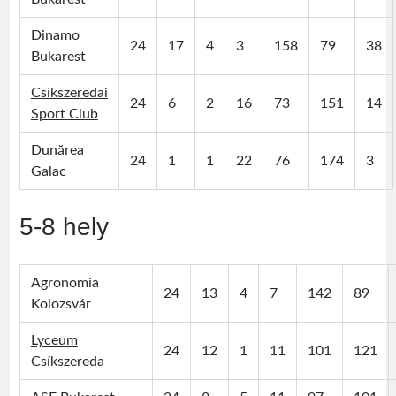
Dinamo
24
17
4
3
158
79
38
Bukarest
Csíkszeredai
24
6
2
16
73
151
14
Sport Club
Visit
Sântimbru Băi
Érdekességek
egy székely nagyközség múltjából
Dunărea
24
1
1
22
76
174
3
Galac
Friss bejegyzések
Sofian Iosif
5-8 hely
Texe István
Román válogatott 1987
Jégországban
Agronomia
24
13
4
7
142
89
Román válogatott 2007
Kolozsvár
Lyceum
24
12
1
11
101
121
Csíkszereda