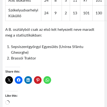
ASE Bukarest
24
8
5
11
97
101
Székelyudvarhelyi
24
9
2
13
101
130
Küküllő
A B. osztályból csak az első két helyezett neve maradt
meg a statisztikákban:
Sepsiszentgyörgyi Egyesülés (Unirea Sfântu
Gheorghe)
Brassói Traktor
Share this:
Like this:
Loading…