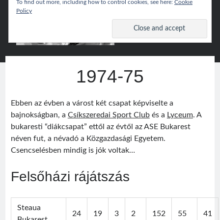
To find out more, including how to control cookies, see here:
Cookie
Policy
Csíki
open
primary
menu
Hoki
Sidebar
Wiki
Keresés
1974-75
Search
Ebben az évben a várost két csapat képviselte a
bajnokságban, a
Csíkszeredai Sport Club
és a
Lyceum
. A
bukaresti “diákcsapat” ettől az évtől az ASE Bukarest
néven fut, a névadó a Közgazdasági Egyetem.
Népszerű
Csencselésben mindig is jók voltak…
Csíki Hoki Wiki
Felsőházi rájátszás
Google Translate
Steaua
24
19
3
2
152
55
41
Bukarest