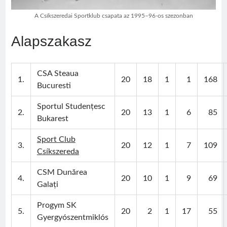
A Csíkszeredai Sportklub csapata az 1995–96-os szezonban
Alapszakasz
Visit
Sântimbru Băi
Érdekességek
egy székely nagyközség múltjából
CSA Steaua
1.
20
18
1
1
168
Bucuresti
Friss bejegyzések
Sportul Studențesc
2.
20
13
1
6
85
Bukarest
Sofian Iosif
Texe István
Sport Club
Román válogatott 1987
3.
20
12
1
7
109
Csíkszereda
Jégországban
Román válogatott 2007
CSM Dunărea
4.
20
10
1
9
69
Galați
Progym SK
5.
20
2
1
17
55
Gyergyószentmiklós