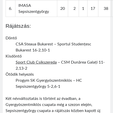
IMASA
6.
20
2
1
17
38
Sepsiszentgyörgy
Rájátszás:
Döntő
CSA Steaua Bukarest – Sportul Studențesc
Bukarest 16-2,10-1
Kisdöntő
Sport Club Csíkszereda
– CSM Dunărea Galați 11-
2,13-2
Ötödik helyezés
Progym SK Gyergyószentmiklós – HC
Sepsiszentgyörgy 5-2,6-1
Két névváltoztatás is történt az évadban, a
Gyergyószentmiklós csapata még a szezon elején,
Sepsiszentgyörgy csapata a rájátszás közben kapott új