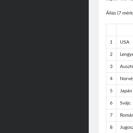
Állás (7 mérk
1
USA
2
Lengy
3
Ausztr
4
Norvé
5
Japán
6
Svájc
7
Román
8
Jugosz