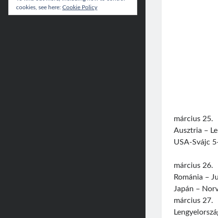
cookies, see here:
Cookie Policy
március 25.
Ausztria – Le
USA-Svájc 5-
március 26.
Románia – Ju
Japán – Norv
március 27.
Lengyelország