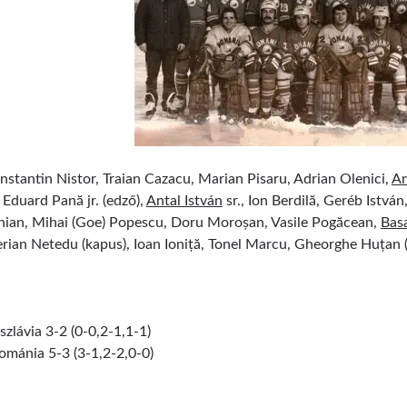
stantin Nistor, Traian Cazacu, Marian Pisaru, Adrian Olenici,
An
Eduard Pană jr. (edző),
Antal István
sr., Ion Berdilă, Geréb Istvá
nian, Mihai (Goe) Popescu, Doru Moroșan, Vasile Pogăcean,
Bas
rian Netedu (kapus), Ioan Ioniță, Tonel Marcu, Gheorghe Huțan 
zlávia 3-2 (0-0,2-1,1-1)
ománia 5-3 (3-1,2-2,0-0)