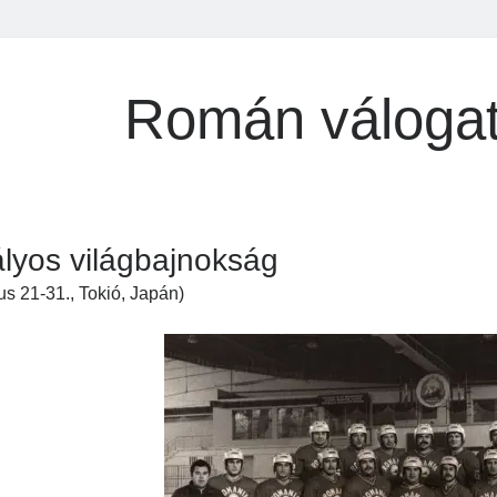
Román válogat
ályos világbajnokság
us 21-31., Tokió, Japán)