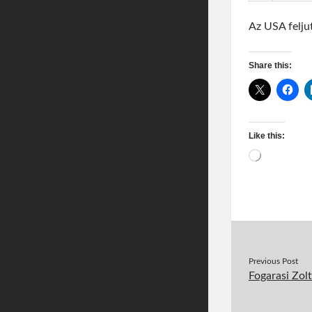
Az USA felju
Share this:
Like this:
Loading…
Previous Post
Fogarasi Zol