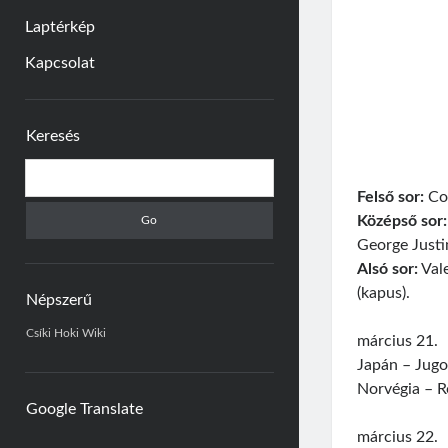
Laptérkép
Kapcsolat
Sidebar
Keresés
Search
Felső sor:
Con
Középső sor:
George Justi
Alsó sor:
Vale
(kapus).
Népszerű
Csíki Hoki Wiki
március 21.
Japán – Jugos
Norvégia – R
Google Translate
március 22.