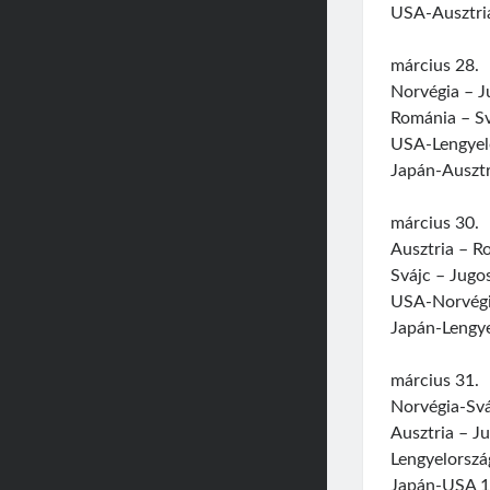
USA-Ausztria
március 28.
Norvégia – Ju
Románia – Sv
USA-Lengyelo
Japán-Ausztr
március 30.
Ausztria – R
Svájc – Jugos
USA-Norvégia
Japán-Lengye
március 31.
Norvégia-Svá
Ausztria – Ju
Lengyelorszá
Japán-USA 1-