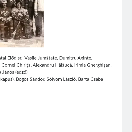
tal Előd
sr., Vasile Jumătate, Dumitru Axinte.
n, Cornel Chiriță, Alexandru Hălăucă, Irimia Gherghișan,
a János
(edző).
(kapus), Bogos Sándor,
Sólyom László
, Barta Csaba