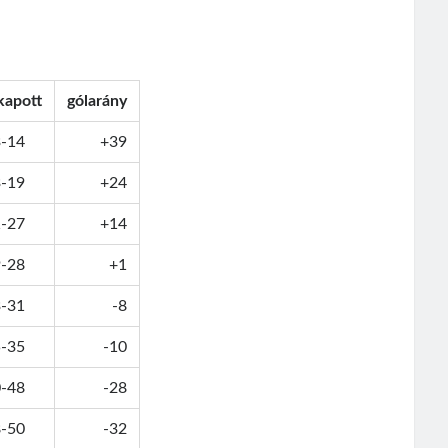
-kapott
gólarány
-14
+39
-19
+24
-27
+14
-28
+1
-31
-8
-35
-10
-48
-28
-50
-32