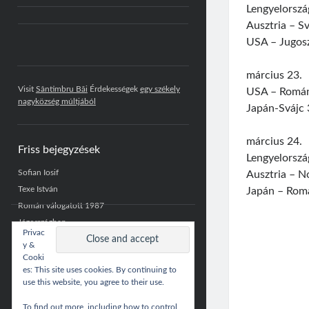
Lengyelorszá
Ausztria – Sv
USA – Jugosz
március 23.
Visit
Sântimbru Băi
Érdekességek
egy székely
USA – Románi
nagyközség múltjából
Japán-Svájc 
március 24.
Friss bejegyzések
Lengyelország
Sofian Iosif
Ausztria – No
Texe István
Japán – Romá
Román válogatott 1987
Jégországban
Privac
Román válogatott 2007
y &
Cooki
es: This site uses cookies. By continuing to
use this website, you agree to their use.
To find out more, including how to control