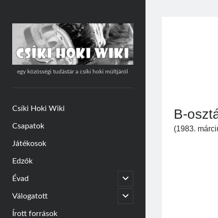
Csíki
Hoki
Wiki
egy közösségi tudástár a csíki hoki múltjáról
Csíki Hoki Wiki
B-oszt
Csapatok
(1983. márci
Játékosok
Edzők
open
Évad
child
menu
open
Válogatott
child
menu
Írott források