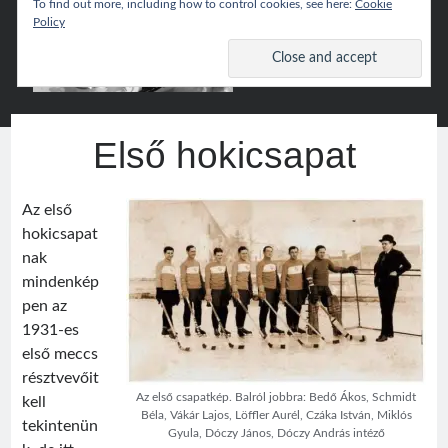
To find out more, including how to control cookies, see here:
Cookie
Policy
Csíki
open
primary
menu
Hoki
Sidebar
Wiki
Keresés
Első hokicsapat
Search
Az első
hokicsapat
nak
mindenkép
Népszerű
pen az
1931-es
Csíki Hoki Wiki
első meccs
résztvevőit
Az első csapatkép. Balról jobbra: Bedő Ákos, Schmidt
kell
Google Translate
Béla, Vákár Lajos, Löffler Aurél, Czáka István, Miklós
tekintenün
Gyula, Dóczy János, Dóczy András intéző