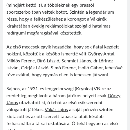
(mindjárt kettő is), a többieknek egy brassói
sportszerboltban vettek botot. Szintén a legendárium
része, hogy a felkészüléshez a korongot a Vákárék
kirakatában évekig reklámcélokat szolgáló hatalmas
radírgumi megfaragásával készítették.
Az első meccsek egyik hozadéka, hogy sok fiatal kezdett
hokizni, közöttük a később ismertté vált György Antal,
Miklós Ferenc,
Bíró László
, Schmidt János, dr.Lőrincz
István, Czirják László, Simó Ferenc, Holló Gábor, lehetővé
téve ezáltal, hogy egymás ellen is lehessen játszani.
Sajnos, az 1931-es lengyelországi (Krynica) VB-re az
eredetileg meghívott a három játékos helyett csak
Dóczy
János
utazhatott ki, ő tehát az első csíkszeredai
válogatott játékos.
Vákár Lajos
a saját pénzén szintén
kiutazott és az ott szerzett tapasztalatait később
felhasználta a társai oktatására. Ő tehát egyben az első