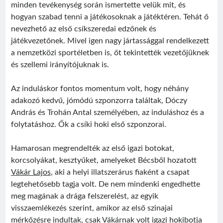
minden tevékenység során ismertette velük mit, és
hogyan szabad tenni a játékosoknak a játéktéren. Tehát ő
nevezhető az első csíkszeredai edzőnek és
játékvezetőnek. Mivel igen nagy jártassággal rendelkezett
a nemzetközi sportéletben is, őt tekintették vezetőjüknek
és szellemi irányítójuknak is.
Az induláskor fontos momentum volt, hogy néhány
adakozó kedvű, jómódú szponzorra találtak, Dóczy
András és Trohán Antal személyében, az induláshoz és a
folytatáshoz. Ők a csíki hoki első szponzorai.
Hamarosan megrendelték az első igazi botokat,
korcsolyákat, kesztyűket, amelyeket Bécsből hozatott
Vákár Lajos
, aki a helyi illatszerárus fiaként a csapat
legtehetősebb tagja volt. De nem mindenki engedhette
meg magának a drága felszerelést, az egyik
visszaemlékezés szerint, amikor az első szinajai
mérkőzésre indultak, csak Vákárnak volt igazi hokibotja