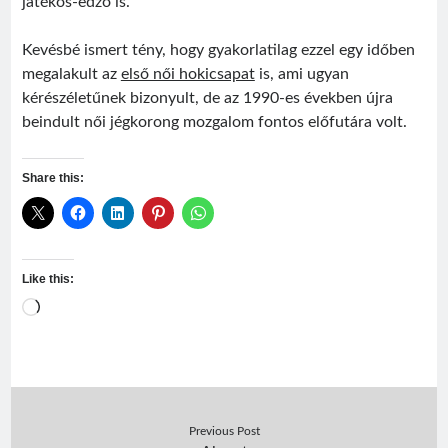
játékos-edző is.
Kevésbé ismert tény, hogy gyakorlatilag ezzel egy időben
megalakult az
első női hokicsapat
is, ami ugyan
kérészéletűnek bizonyult, de az 1990-es években újra
beindult női jégkorong mozgalom fontos előfutára volt.
Share this:
Like this:
Loading…
Previous Post