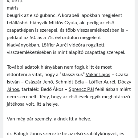
k, de itt
máris
beugrik az első gubanc. A korabeli lapokban megjelent
felállásból hiányzik Miklós Gyula, aki pedig az első
csapatképen is szerepel, és több visszaemlékezésben is –
például az 50. ás a 75. évfordulón megjelent
Visit
Sântimbru Băi
Érdekességek
egy székely nagyközség múltjából
kiadványokban,
Löffler Aurél
videóra rögzített
visszaemlékezésében is mint alapító csapattag szerepel.
Friss bejegyzések
További adatok hiányában nem fogjuk itt és most
Sofian Iosif
eldönteni a vitát, hogy a “klasszikus”
Vákár Lajos
– Czáka
Texe István
István – Császár Jenő,
Schmidt Béla
–
Löffler Aurél
,
Dóczy
Román válogatott 1987
János
, tartalék: Bedő Ákos –
Sprencz Pál
felállásban miért
Jégországban
nem szerepelt. Tény, hogy az első évek egyik meghatározó
Román válogatott 2007
játékosa volt, itt a helye.
Van még pár személy, akinek itt a helye.
dr. Balogh János szerezte be az első szabálykönyvet, és