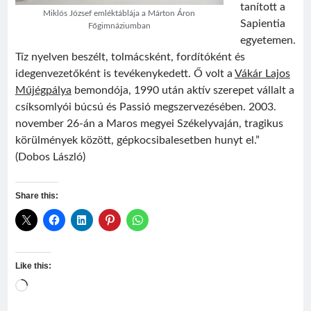
tanított a
Miklós József emléktáblája a Márton Áron
Sapientia
Főgimnáziumban
egyetemen.
Tíz nyelven beszélt, tolmácsként, fordítóként és
idegenvezetőként is tevékenykedett. Ő volt a
Vákár Lajos
Műjégpálya
bemondója, 1990 után aktív szerepet vállalt a
csíksomlyói búcsú és Passió megszervezésében. 2003.
november 26-án a Maros megyei Székelyvaján, tragikus
körülmények között, gépkocsibalesetben hunyt el.”
(Dobos László)
Share this:
Like this:
Loading…