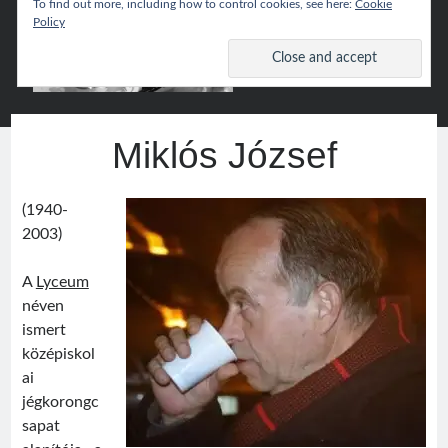
To find out more, including how to control cookies, see here:
Cookie
Policy
Csíki
open
primary
menu
Hoki
Sidebar
Wiki
Keresés
Miklós József
Search
(1940-
2003)
A
Lyceum
Népszerű
néven
ismert
Csíki Hoki Wiki
középiskol
ai
jégkorongc
Google Translate
sapat