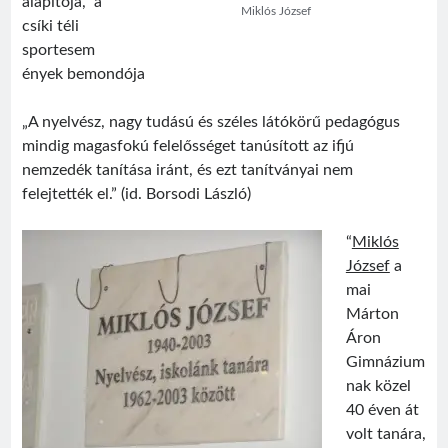
alapítója, a
Miklós József
csíki téli
sportesem
ények bemondója
„A nyelvész, nagy tudású és széles látókörű pedagógus
Visit
Sântimbru Băi
Érdekességek
egy székely nagyközség múltjából
mindig magasfokú felelősséget tanúsított az ifjú
nemzedék tanítása iránt, és ezt tanítványai nem
felejtették el.” (id. Borsodi László)
Friss bejegyzések
Sofian Iosif
“
Miklós
Texe István
József
a
Román válogatott 1987
mai
Jégországban
Márton
Román válogatott 2007
Áron
Gimnázium
nak közel
40 éven át
volt tanára,