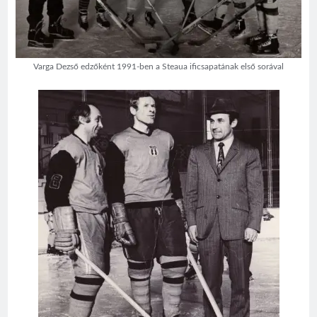
Varga Dezső edzőként 1991-ben a Steaua ificsapatának első sorával