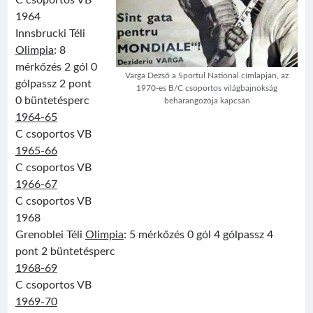
C csoportos VB
1964
Innsbrucki Téli
Olimpia
: 8
mérkőzés 2 gól 0
Varga Dezső a Sportul National címlapján, az
gólpassz 2 pont
1970-es B/C csoportos világbajnokság
0 büntetésperc
beharangozója kapcsán
1964-65
C csoportos VB
1965-66
C csoportos VB
1966-67
C csoportos VB
1968
Grenoblei Téli
Olimpia
: 5 mérkőzés 0 gól 4 gólpassz 4
pont 2 büntetésperc
1968-69
C csoportos VB
1969-70