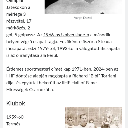
Olimpiai
Játékokon a
mérlege 3
Varga Dezső
részvétel, 17
mérkőzés, 2
gól, 5 gólpassz. Az
1966-os Universiade-n
a második
Visit
Sântimbru Băi
Érdekességek
egy székely nagyközség múltjából
helyen végző csapat tagja. Edzőként először a Steaua
ificsapatát edzi 1979-től, 1993-tól a válogatott ificsapata
is az ő irányítása alá kerül.
Friss bejegyzések
Sofian Iosif
Érdemes sportmesteri címet kap 1971-ben. 2024-ben az
Texe István
IIHF döntése alapján megkapta a Richard “Bibi” Torriani
Román válogatott 1987
díjat és egyúttal bekerült az IIHF Hall of Fame –
Jégországban
Hírességek Csarnokába.
Román válogatott 2007
Klubok
1959-60
Termés