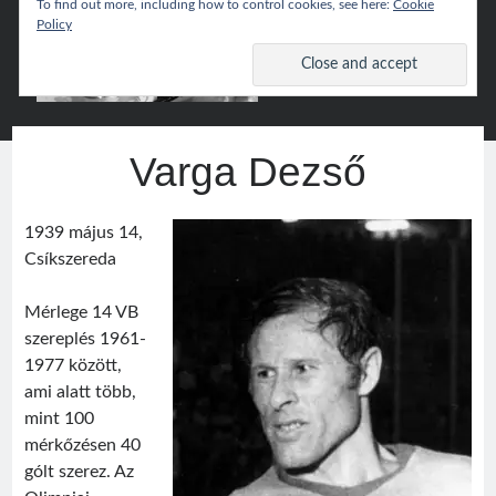
To find out more, including how to control cookies, see here:
Cookie
Policy
Csíki
open
primary
menu
Hoki
Sidebar
Wiki
Keresés
Varga Dezső
Search
1939 május 14,
Csíkszereda
Mérlege 14 VB
Népszerű
szereplés 1961-
1977 között,
Csíki Hoki Wiki
ami alatt több,
mint 100
mérkőzésen 40
Google Translate
gólt szerez. Az