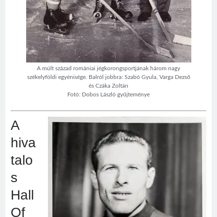
A múlt század romániai jégkorongsportjának három nagy
székelyföldi egyénisége. Balról jobbra: Szabó Gyula, Varga Dezső
és Czáka Zoltán
Fotó: Dobos László gyűjteménye
A
hiva
talo
s
Hall
Of