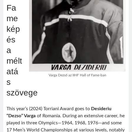
Fa
me
kép
és
a
mélt
atá
Varga Dezső az IIHF Hall of Fame-ban
s
szövege
This year’s (2024) Torriani Award goes to
Desideriu
“Dezso” Varga
of Romania. During an extensive career, he
played in three Olympics—1964, 1968, 1976—and some
17 Men’s World Championships at various levels, notably