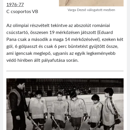
1976-77
Varga Dezső válogatott mezben
C csoportos VB
Az olimpiai részvételt tekintve az abszolút romániai
csúcstartó, összesen 19 mérkőzésen játszott (Eduard
Pana csak a második a maga 14 mérkőzésével), ezeken két
gól, 6 gólpasszt és csak 6 perc büntetést gyűjtött össze,
ami igencsak meglepő, ugyanis az egyik legkeményebb
védő hírében állt pályafutása során.