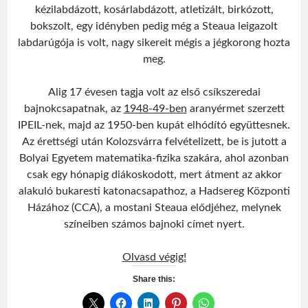
kézilabdázott, kosárlabdázott, atletizált, birkózott,
bokszolt, egy idényben pedig még a Steaua leigazolt
labdarúgója is volt, nagy sikereit mégis a jégkorong hozta
meg.
Alig 17 évesen tagja volt az első csíkszeredai
bajnokcsapatnak, az
1948-49-ben
aranyérmet szerzett
IPEIL-nek, majd az 1950-ben kupát elhódító együttesnek.
Az érettségi után Kolozsvárra felvételizett, be is jutott a
Bolyai Egyetem matematika-fizika szakára, ahol azonban
csak egy hónapig diákoskodott, mert átment az akkor
alakuló bukaresti katonacsapathoz, a Hadsereg Központi
Házához (CCA), a mostani Steaua elődjéhez, melynek
színeiben számos bajnoki címet nyert.
Czáka
Olvasd végig!
Zoltán
Share this: