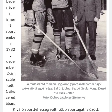
bece
néve
n
ismer
t
sport
embe
r
1932
.
dece
mber
2-án
szüle
A múlt század romániai jégkorongsportjának három nagy
tett
székelyföldi egyénisége. Balról jobbra: Szabó Gyula, Varga Dezső
Csíks
és Czáka Zoltán
zered
Fotó: Dobos László gyűjteménye
ában.
Kiváló sporttehetség volt, több sportágat is űzött,