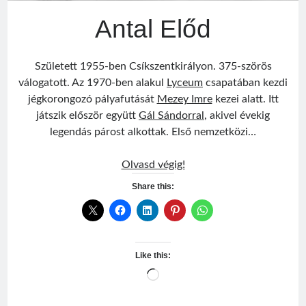
Antal Előd
Született 1955-ben Csíkszentkirályon. 375-szörös
válogatott. Az 1970-ben alakul
Lyceum
csapatában kezdi
Visit
Sântimbru Băi
Érdekességek
egy székely nagyközség múltjából
jégkorongozó pályafutását
Mezey Imre
kezei alatt. Itt
játszik először együtt
Gál Sándorral
, akivel évekig
legendás párost alkottak. Első nemzetközi…
Friss bejegyzések
Sofian Iosif
Antal
Olvasd végig!
Texe István
Előd
Share this:
Román válogatott 1987
Jégországban
Román válogatott 2007
Like this:
Loading…