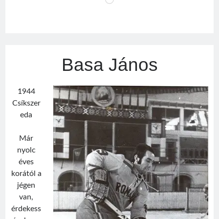
Loading…
Basa János
1944
Csíkszer
eda
Már
nyolc
éves
korától a
jégen
van,
érdekess