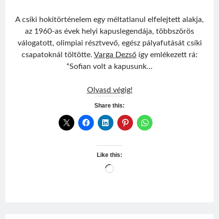
A csíki hokitörténelem egy méltatlanul elfelejtett alakja,
az 1960-as évek helyi kapuslegendája, többszörös
válogatott, olimpiai résztvevő, egész pályafutását csíki
csapatoknál töltötte.
Varga Dezső
így emlékezett rá:
“Sofian volt a kapusunk…
Sofian
Olvasd végig!
Iosif
Share this:
Like this:
Loading…