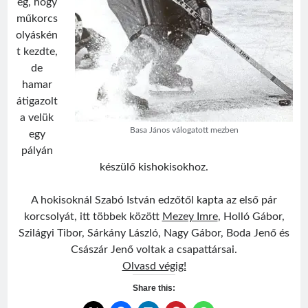
ég, hogy
műkorcs
olyáskén
t kezdte,
de
hamar
átigazolt
a velük
Basa János válogatott mezben
egy
pályán
készülő kishokisokhoz.
A hokisoknál Szabó István edzőtől kapta az első pár
korcsolyát, itt többek között
Mezey Imre
, Holló Gábor,
Szilágyi Tibor, Sárkány László, Nagy Gábor, Boda Jenő és
Császár Jenő voltak a csapattársai.
Basa
Olvasd végig!
János
Share this: