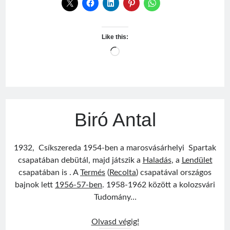
Like this:
Loading…
Biró Antal
1932, Csíkszereda 1954-ben a marosvásárhelyi Spartak
csapatában debütál, majd játszik a
Haladás
, a
Lendület
csapatában is . A
Termés
(
Recolta
) csapatával országos
bajnok lett
1956-57-ben
. 1958-1962 között a kolozsvári
Tudomány…
Biró
Olvasd végig!