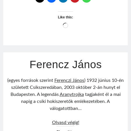
Like this:
Loading…
Ferencz János
(egyes források szerint
Ferenczi János
) 1932 június 10-én
született Csíkszeredában, 2003 október 2-án hunyt el
Budapesten. A legendás
Aranytrojka
tagjaként él a mai
napig a csíki hokiszeretők emlékezetében. A
válogatottban…
Ferencz
Olvasd végig!
János