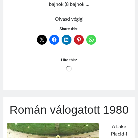
bajnok (8 bajnoki…
Kalamár
Olvasd végig!
Sándor
Share this:
Like this:
Loading…
Román válogatott 1980
A Lake
Placid-i