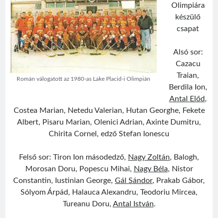
Olimpiára
készülő
csapat
Alsó sor:
Cazacu
Traian,
Román válogatott az 1980-as Lake Placid-i Olimpián
Berdila Ion,
Antal Előd
,
Costea Marian, Netedu Valerian, Hutan Georghe, Fekete
Albert, Pisaru Marian, Olenici Adrian, Axinte Dumitru,
Chirita Cornel, edző Stefan Ionescu
Felső sor: Tiron Ion másodedző,
Nagy Zoltán
, Balogh,
Morosan Doru, Popescu Mihai,
Nagy Béla
, Nistor
Constantin, Iustinian George,
Gál Sándor
, Prakab Gábor,
Sólyom Árpád, Halauca Alexandru, Teodoriu Mircea,
Tureanu Doru,
Antal István
.