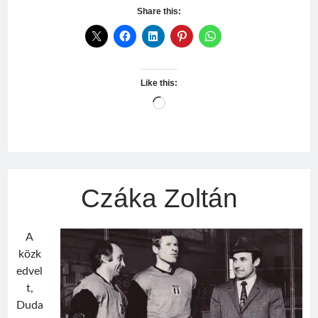
Antal
Share this:
Like this:
Loading…
Czáka Zoltán
A
közk
edvel
t,
Duda